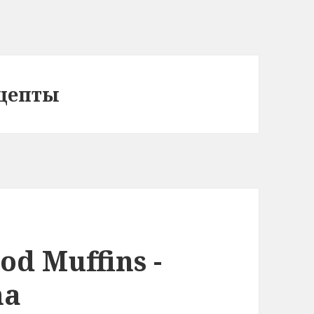
ецепты
od Muffins -
ma