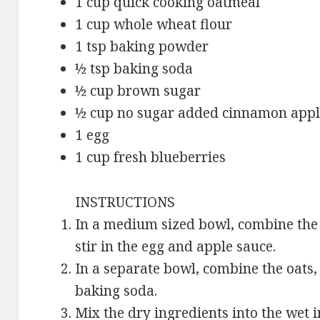
1 cup quick cooking oatmeal
1 cup whole wheat flour
1 tsp baking powder
½ tsp baking soda
½ cup brown sugar
½ cup no sugar added cinnamon appl
1 egg
1 cup fresh blueberries
INSTRUCTIONS
In a medium sized bowl, combine the
stir in the egg and apple sauce.
In a separate bowl, combine the oats
baking soda.
Mix the dry ingredients into the wet ing