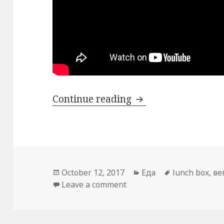
Homemade Strawber
Continue reading
Posted
Categories
Tags
October 12, 2017
Еда
lunch box
,
ве
on
on Homemade Strawberry 
Leave a comment