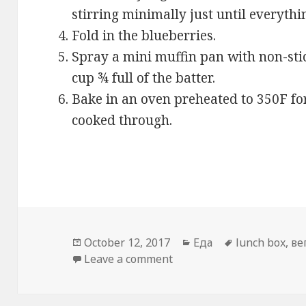
stirring minimally just until everyth
Fold in the blueberries.
Spray a mini muffin pan with non-stic
cup ¾ full of the batter.
Bake in an oven preheated to 350F for
cooked through.
Posted
Categories
Tags
October 12, 2017
Еда
lunch box
,
ве
on
on Toddler Super Food M
Leave a comment