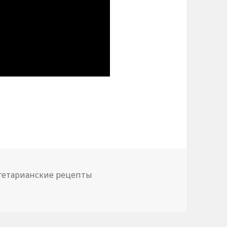
ry Fruit Rollups Recipe
гетарианские рецепты
Fruit Rollups Recipe