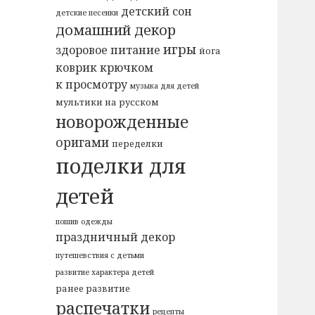
детский сон
детские песенки
домашний декор
игры
здоровое питание
йога
коврик крючком
к просмотру
музыка для детей
мультики на русском
новорожденные
оригами
переделки
поделки для
детей
пошив одежды
праздничный декор
путешевствия с детьми
развитие характера детей
ранее развитие
распечатки
рецепты