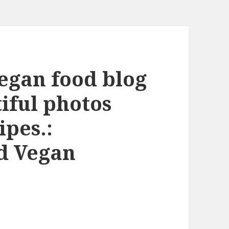
Vegan food blog
tiful photos
ipes.:
d Vegan