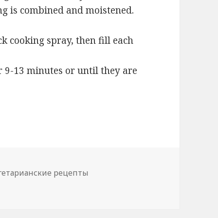
ing is combined and moistened.
k cooking spray, then fill each
 9-13 minutes or until they are
гетарианские рецепты
uffins -The Pinning Mama