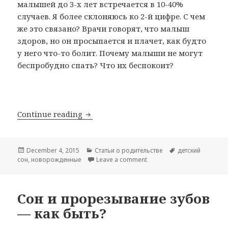
малышей до 3-х лет встречается в 10-40%
случаев. Я более склоняюсь ко 2-й цифре. С чем
же это связано? Врачи говорят, что малыш
здоров, но он просыпается и плачет, как будто
у него что-то болит. Почему малыши не могут
беспробудно спать? Что их беспокоит?
Почему малыш плохо спит?
Continue reading
Posted
Categories
Tags
December 4, 2015
Статьи о родительстве
детский
on
on Почему малыш плохо с
сон
,
новорожденные
Leave a comment
Сон и прорезывание зубов
— как быть?