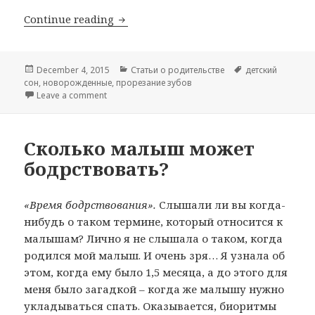
Сон и прорезывание зубов — как бы
Continue reading
Posted
Categories
Tags
December 4, 2015
Статьи о родительстве
детский
on
сон
,
новорожденные
,
прорезание зубов
on Сон и прорезывание зубов — как быть?
Leave a comment
Сколько малыш может
бодрствовать?
«Время бодрствования».
Слышали ли вы когда-
нибудь о таком термине, который относится к
малышам? Лично я не слышала о таком, когда
родился мой малыш. И очень зря… Я узнала об
этом, когда ему было 1,5 месяца, а до этого для
меня было загадкой – когда же малышу нужно
укладываться спать. Оказывается, биоритмы