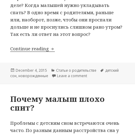
деле? Когда малышей нужно укладывать
спать? В одно время с родителями, раньше
или, наоборот, позже, чтобы они проспали
дольше и не проснулись слишком рано утром?
Так есть ли ответ на этот вопрос?
Когда укладывать малыша спать н
Continue reading
Posted
Categories
Tags
December 4, 2015
Статьи о родительстве
детский
on
on Когда укладывать малы
сон
,
новорожденные
Leave a comment
Почему малыш плохо
спит?
Проблемы с детским сном встречаются очень
часто. По разным данным расстройства сна у