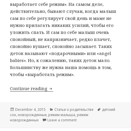
выработает себе режим». На самом деле,
действительно, бывают случаи, когда малыш
сам по себе регулирует свой день и маме не
нужно прилагать никаких усилий, чтобы его
уложить спать. И сам по себе малыш очень
спокойный, не капризничает, редко плачет,
спокойно кушает, спокойно засыпает. Таких
деток называют «подарочными» или «angel
babies». Но, к сожалению, таких деток мало.
Большинству же нужна наша помощь в том,
чтобы «выработать режим».
Режим малыша
Continue reading
Posted
Categories
Tags
December 4, 2015
Статьи о родительстве
детский
on
сон
,
новорожденные
,
режим малыша
,
режим
on Режим малыша
новорожденных
Leave a comment