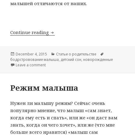
малышей отличаются от наших.
Сколько малыш может бодрствова
Continue reading
Posted
Categories
Tags
December 4, 2015
Статьи о родительстве
on
бодрстровование малыша
,
детский сон
,
новорожденные
on Сколько малыш может бодрствовать?
Leave a comment
Режим малыша
Нужен ли малышу режим? Сейчас очень
популярно мнение, что малыш «сам знает,
когда ему есть и спать», или же «он даст вам
знать, когда он чего хочет», или же (что мне
больше всего нравится) «малыш сам