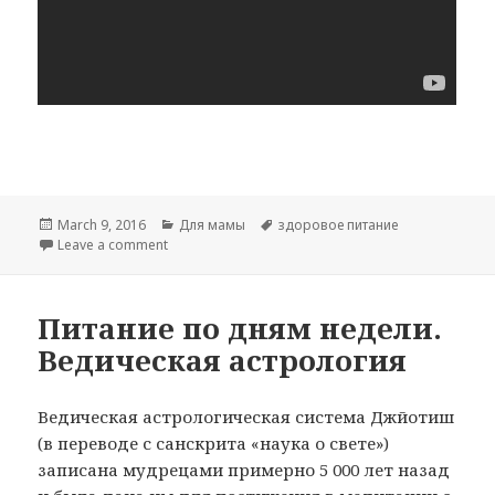
Posted
Categories
Tags
March 9, 2016
Для мамы
здоровое питание
on
on Взаимосвязь питания и гормонального фона
Leave a comment
Питание по дням недели.
Ведическая астрология
Ведическая астрологическая система Джйотиш
(в переводе с санскрита «наука о свете»)
записана мудрецами примерно 5 000 лет назад