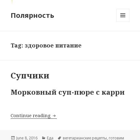
Полярность
MENU
AND
WIDGETS
Tag:
здоровое питание
Супчики
Морковный суп-пюре с карри
Супчики
Continue reading
Posted
Categories
Tags
June 8, 2016
Еда
вегетарианские рецепты
,
готовим