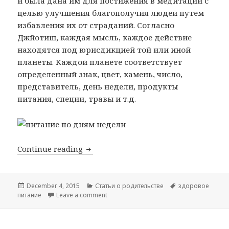
и была дана им для постижения в медитации с
целью улучшения благополучия людей путем
избавления их от страданий. Согласно
Джйотиш, каждая мысль, каждое действие
находятся под юрисдикцией той или иной
планеты. Каждой планете соответствует
определенный знак, цвет, камень, число,
представитель, день недели, продукты
питания, специи, травы и т.д.
Питание по дням недели. Ведическ
Continue reading
Posted
Categories
Tags
December 4, 2015
Статьи о родительстве
здоровое
on
on Питание по дням недели. Ведическая
питание
Leave a comment