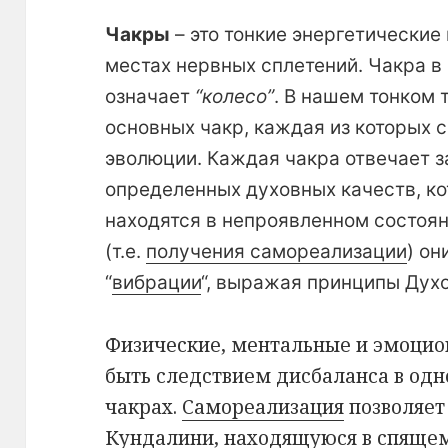
Чакры
– это тонкие энергетические
местах нервных сплетений. Чакра в
означает
“колесо”
. В нашем тонком
основных чакр, каждая из которых 
эволюции. Каждая чакра отвечает з
определенных духовных качеств, к
находятся в непроявленном состоя
(т.е.
получения самореализации
) он
“
вибрации
“, выражая принципы Духо
Ф
изические, ментальные и эмоци
быть следствием дисбаланса в одн
чакрах.
Самореализация
позволяет
Кундалини, находящуюся в спящем 