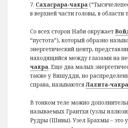
7.
Сахасрара-чакра
(“Тысячелепе
в верхней части головы, в области 
С
о всех сторон Наби окружает
Вой
“пустота”), который образно назы
энергетический центр, представл
находящийся между глазами на пе
чакра
. Еще два малых энергетиче
также у Вишудди, но распределен
справа, называются
Лалита-чакра
В
тонком теле можно дополнительн
называемых Грантхи (узлы иллюзии
Рудры (Шивы). Узел Брахмы – это 