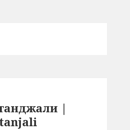
атанджали |
tanjali