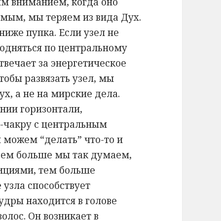
им вниманием, когда оно
амым, мы теряем из вида Дух.
ниже пупка. Если узел не
подняться по центральному
отвечает за энергетическое
тобы развязать узел, мы
х, а не на мирские дела.
нии горизонтали,
-чакру с центральным
ы можем “делать” что-то и
 Чем больше мы так думаем,
ициями, тем больше
е узла способствует
Рудры находится в голове
олос. Он возникает в