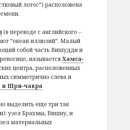
стковый лотос”) расположена
темени.
д
(в переводе с английского –
вают “океан иллюзий”. Малый
яющий собой часть Вишудди и
реносице, называется
Хамса-
ских центра, расположенных
ных симметрично слева и
 и Шри-чакра
о выделить еще три так
): узел Брахмы, Вишну, и
узел материальных