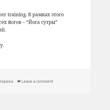
er training. В рамках этого
ех йогов – “Йога сутры”
li.
у.
on “Йога сутры” Патанджали |
терика
Leave a comment