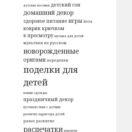
детский сон
детские песенки
домашний декор
игры
здоровое питание
йога
коврик крючком
к просмотру
музыка для детей
мультики на русском
новорожденные
оригами
переделки
поделки для
детей
пошив одежды
праздничный декор
путешевствия с детьми
развитие характера детей
ранее развитие
распечатки
рецепты