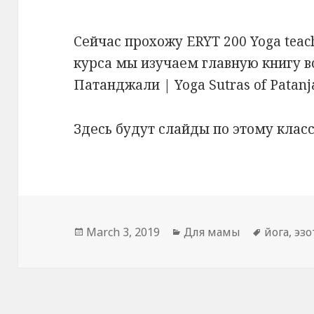
Сейчас прохожу ERYT 200 Yoga teach
курса мы изучаем главную книгу вс
Патанджали | Yoga Sutras of Patanja
Здесь будут слайды по этому класс
Posted
Categories
Tags
March 3, 2019
Для мамы
йога
,
эзо
on