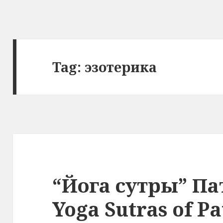
Tag:
эзотерика
“Йога сутры” П
Yoga Sutras of Pa