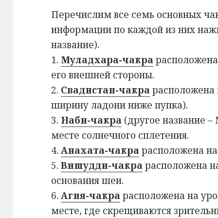
П
еречислим все семь основных ча
информации по каждой из них наж
название).
1.
Муладхара-чакра
расположена 
его внешней стороны.
2.
Свадистан-чакра
расположена 
ширину ладони ниже пупка).
3.
Наби-чакра
(другое название –
месте солнечного сплетения.
4.
Анахата-чакра
расположена на 
5.
Вишудди-чакра
расположена на
основания шеи.
6.
Агия-чакра
расположена на уро
месте, где скрещиваются зрительн